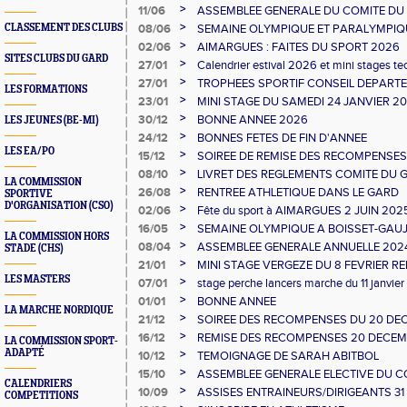
>
11/06
ASSEMBLEE GENERALE DU COMITE DU
>
CLASSEMENT DES CLUBS
08/06
SEMAINE OLYMPIQUE ET PARALYMPIQU
GAUJAC
>
02/06
AIMARGUES : FAITES DU SPORT 2026
SITES CLUBS DU GARD
>
27/01
Calendrier estival 2026 et mini stages t
>
27/01
TROPHEES SPORTIF CONSEIL DEPART
LES FORMATIONS
>
23/01
MINI STAGE DU SAMEDI 24 JANVIER 2
>
30/12
BONNE ANNEE 2026
LES JEUNES (BE-MI)
>
24/12
BONNES FETES DE FIN D'ANNEE
LES EA/PO
>
15/12
SOIREE DE REMISE DES RECOMPENSES
>
08/10
LIVRET DES REGLEMENTS COMITE DU 
LA COMMISSION
>
26/08
RENTREE ATHLETIQUE DANS LE GARD
SPORTIVE
D'ORGANISATION (CSO)
>
02/06
Fête du sport à AIMARGUES 2 JUIN 202
>
16/05
SEMAINE OLYMPIQUE A BOISSET-GAU
LA COMMISSION HORS
>
08/04
ASSEMBLEE GENERALE ANNUELLE 202
STADE (CHS)
D'ATHLETISME
>
21/01
MINI STAGE VERGEZE DU 8 FEVRIER R
LES MASTERS
>
07/01
stage perche lancers marche du 11 janvier
>
01/01
BONNE ANNEE
LA MARCHE NORDIQUE
>
21/12
SOIREE DES RECOMPENSES DU 20 DE
>
16/12
REMISE DES RECOMPENSES 20 DECEM
LA COMMISSION SPORT-
ADAPTÉ
>
10/12
TEMOIGNAGE DE SARAH ABITBOL
>
15/10
ASSEMBLEE GENERALE ELECTIVE DU C
CALENDRIERS
>
10/09
ASSISES ENTRAINEURS/DIRIGEANTS 31
COMPETITIONS