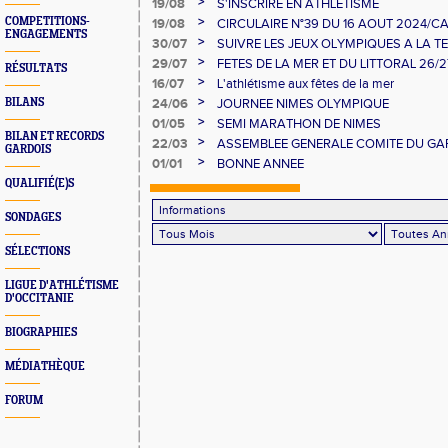
>
19/08
S'INSCRIRE EN ATHLETISME
>
COMPETITIONS-
19/08
CIRCULAIRE N°39 DU 16 AOUT 2024/
ENGAGEMENTS
QUALIFICATIONS - PERIODE AUTOMNAL
>
30/07
SUIVRE LES JEUX OLYMPIQUES A LA TE
25
>
29/07
FETES DE LA MER ET DU LITTORAL 26/2
RÉSULTATS
>
16/07
L'athlétisme aux fêtes de la mer
>
BILANS
24/06
JOURNEE NIMES OLYMPIQUE
>
01/05
SEMI MARATHON DE NIMES
BILAN ET RECORDS
>
22/03
ASSEMBLEE GENERALE COMITE DU GAR
GARDOIS
RECOMPENSES SAINT-JEAN-DU-GARD
>
01/01
BONNE ANNEE
QUALIFIÉ(E)S
SONDAGES
SÉLECTIONS
LIGUE D'ATHLÉTISME
D'OCCITANIE
BIOGRAPHIES
MÉDIATHÈQUE
FORUM