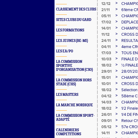
>
12/12
CHAMPIO
VERGEZ
>
CLASSEMENT DES CLUBS
21/11
61ème C
>
05/11
CHAMPIO
SITES CLUBS DU GARD
>
17/02
DEPLACE
>
14/01
CHAMPIO
LES FORMATIONS
MEJANNE
>
11/12
CROSS D
>
24/11
RESULTA
LES JEUNES (BE-MI)
>
04/11
4eme CR
LES EA/PO
>
17/03
TOUS EN
>
10/03
FINALE 
LA COMMISSION
10 MARS
>
18/02
½ FINAL
SPORTIVE
D'ORGANISATION (CSO)
COUNTRY
>
29/01
28/01/20
>
15/01
CHAMPIO
LA COMMISSION HORS
14 JANVI
>
10/01
CROSS D
STADE (CHS)
>
18/02
Sélection 
LES MASTERS
>
04/12
58ème Cr
>
14/03
CHAMPIO
LA MARCHE NORDIQUE
>
18/02
1/2 Final
>
26/01
1/4 DE F
LA COMMISSION SPORT-
ADAPTÉ
>
09/01
Retour C
>
05/12
57e CRO
CALENDRIERS
>
14/11
CHAMPIO
COMPETITIONS