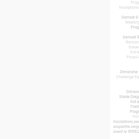
Pro
Inscription
Samedi 9 
Meeting
Pro
Samedi 9
Rencon
Stade
Kid'
Pouss'
Dimanche 1
Challenge Eq
Dimanc
Stade Dia
Kid 
Tria
Prog
Fic
Inscriptions par
asspathle.ver
avant le 11/05