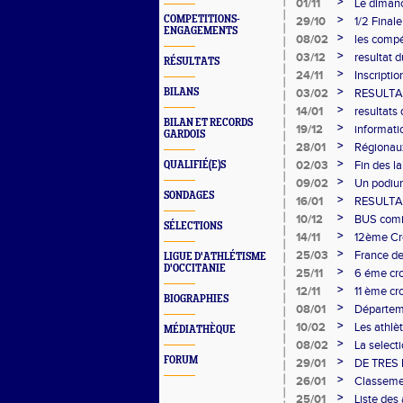
MONTAU
>
01/11
Le dimanc
d'Occitan
>
COMPETITIONS-
29/10
1/2 Final
ENGAGEMENTS
>
08/02
les compét
>
03/12
resultat 
RÉSULTATS
>
24/11
Inscriptio
20h00
>
BILANS
03/02
RESULTA
>
14/01
resultats
BILAN ET RECORDS
>
19/12
informati
GARDOIS
>
28/01
Régionaux
engageme
>
02/03
Fin des l
QUALIFIÉ(E)S
Brignon
>
09/02
Un podium
SONDAGES
soufflé s
>
16/01
RESULTAT 
>
10/12
BUS comit
SÉLECTIONS
>
14/11
12ème Cro
Pujazon
>
25/03
France de
LIGUE D'ATHLÉTISME
D'OCCITANIE
>
25/11
6 éme cr
>
12/11
11 ème cr
BIOGRAPHIES
>
08/01
Départem
>
10/02
Les athlè
MÉDIATHÈQUE
France d
>
08/02
La select
Aramon
FORUM
>
29/01
DE TRES
>
26/01
Classeme
>
25/01
Liste de