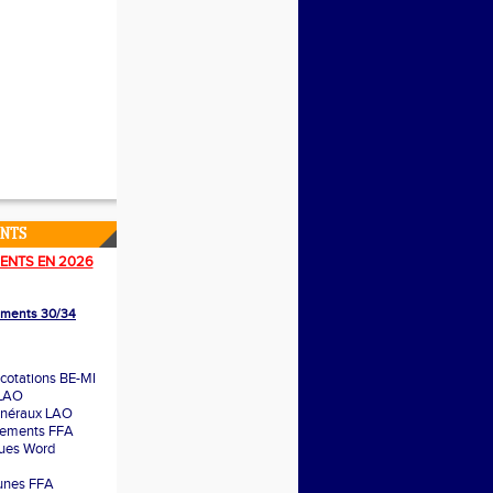
ENTS
ENTS EN 2026
lements 30/34
cotations BE-MI
 LAO
énéraux LAO
glements FFA
ques Word
unes FFA