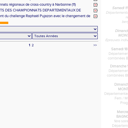
ats régionaux de cross-country à Narbonne (11)
Samedi 11
TS DES CHAMPIONNATS DEPARTEMENTAUX DE
Départementau
A ARAMON
nt du challenge Raphaël Pujazon avec le changement de
r
s
ben
Dimanche
MONT
Epreuves indi
1
2
>>
Samedi 18 
Départemen
combinées B
Dimanche 19 
Départemen
combinées BE
Dimanche
MONT
Départementau
Fem / M
Pro
Mercre
BAGNO
1ère soi
Départem