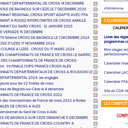
NNAT DEPARTEMENTAL DE CROSS 14 DECEMBRE
E
d'Athlétisme.
ROSS DE BAGNOLS SUR CEZE LE 7 DECEMBRE 2025
NNAT REGIONAL CROSS SPORT ADAPTE AVEC FFA
MENT A RODEZ INTERCOMITES DE CROSS ANNULE
CALENDRIERS
NNAT DU GARD CROSS : 12 JANVIER 2025
CALENDR
S-LE-CLAP
E VERGEZE 15 DECEMBRE
Livret des règl
TS 60ème CROSS DE BAGNOLS LE 1 DECEMBRE 2024
programmes co
OSS D'UZES 17 NOVEMBRE 2024
 COURSE A UZES : CROSS DU 17 MARS 2024
Mini-stages te
perfectionnem
DES CHAMPIONNATS DE FRANCE DE CROSS LE GARRIC
 2024
E DES CHAMPIONNATS DE FRANCE DE CROSS-
Calendrier hiv
 CHAMPIONNATS D’OCCITANIE
24 : 1/4 FINALE CHPS FRANCE CROSS ALES
NNATS DEPARTEMENTAUX DE CROSS A ROUSSON LE
Calendrier LA
ER 2024
EPARTEMENTAL 2024- les engagés
Calendrier FFA
jeune pour les 1/2 finales de cross
oss de Bagnols-sur-Cèze le 4 décembre
Site du CDA Hé
NNATS DE FRANCE DE CROSS 2022
es des championnats de France de cross 2022 à Rodez
LES COMPETI
INALES DE CROSS A ALES
hampionnat du Gard de Cross à Alès
COMPE
SS DE BAGNOLS-SUR-CEZE DIMANCHE 5 DECEMBRE
NNATS DE FRANCE DE CROSS-COUNTRY A
**