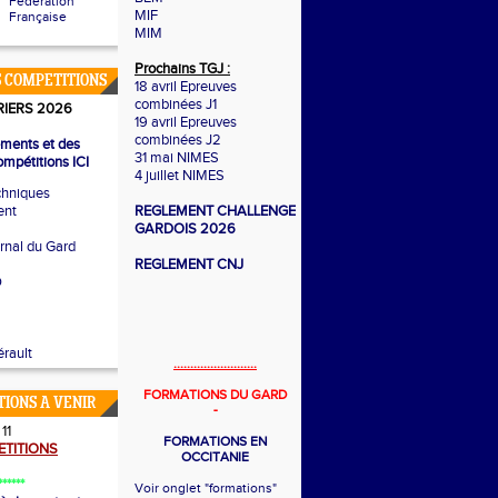
Fédération
MIF
Française
MIM
Prochains TGJ :
 COMPETITIONS
18 avril Epreuves
combinées J1
IERS 2026
19 avril Epreuves
combinées J2
ements et des
31 mai NIMES
mpétitions ICI
4 juillet NIMES
chniques
ent
REGLEMENT CHALLENGE
GARDOIS 2026
ernal du Gard
REGLEMENT CNJ
O
rault
.........................
FORMATIONS DU GARD
TIONS A VENIR
-
11
FORMATIONS EN
TITIONS
OCCITANIE
******
Voir onglet "formations"