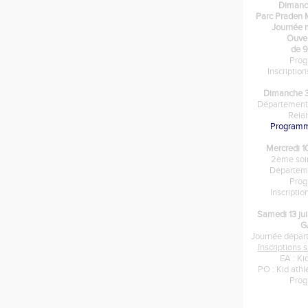
Dimanc
Parc Praden
Journée m
Ouver
de 9
Pro
Inscriptio
Dimanche 3
Départementa
Rela
Program
Mercredi 1
2ème soir
Départem
Pro
Inscripti
Samedi 13 ju
G
Journée dépar
Inscriptions
EA : Ki
PO : Kid ath
Pro