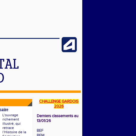
TAL
D
CHALLENGE GARDOIS
2026
naire
L'ouvrage
Derniers classements au
richement
13/01/26
illustré, qui
retrace
BEF
l’Histoire de la
BEM