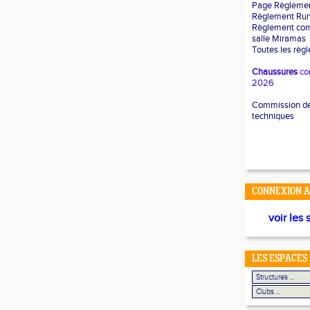
Page Règleme
Règlement Ru
Règlement com
salle Miramas
Toutes les règ
Chaussures
co
2026
Commission des
techniques
CONNEXION A
voir les 
LES ESPACES