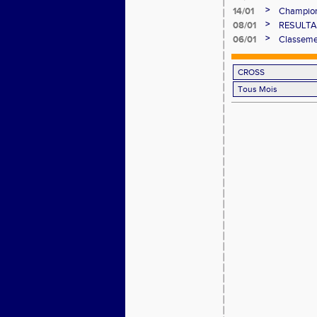
>
14/01
Championn
>
08/01
RESULTA
CROSS 
>
06/01
Classeme
catégorie