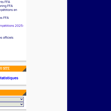
nts FFA
nning FFA
pétitions en
les FFA
mpétitions 2025-
 officiels
U SITE
statistiques