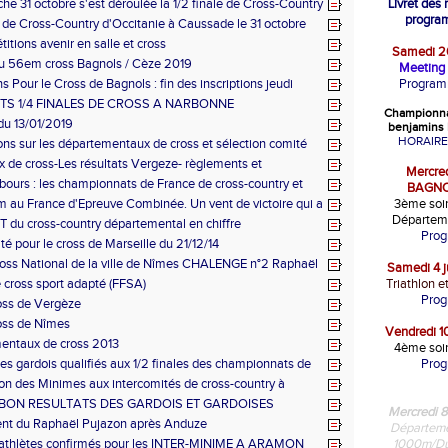
BAN
he 31 octobre s'est déroulée la 1/2 finale de Cross-Country
Livret des
ie à Caussade
progra
e de Cross-Country d'Occitanie à Caussade le 31 octobre
itions avenir en salle et cross
Samedi 20
du 56em cross Bagnols / Cèze 2019
Meeting 
ns Pour le Cross de Bagnols : fin des inscriptions jeudi
Program
TS 1/4 FINALES DE CROSS A NARBONNE
Championna
 du 13/01/2019
benjamins 
HORAIRE
ons sur les départementaux de cross et sélection comité
 de cross-Les résultats Vergeze- règlements et
Mercredi
nts Alès
abours : les championnats de France de cross-country et
BAGNO
 au France d'Epreuve Combinée. Un vent de victoire qui a
3ème soir
ur Aramon. Un magnifique Kid's athlé en salle
Départem
du cross-country départemental en chiffre
Pro
é pour le cross de Marseille du 21/12/14
ss National de la ville de Nîmes CHALENGE n°2 Raphaël
Samedi 4 j
 cross sport adapté (FFSA)
Triathlon e
Pro
oss de Vergèze
oss de Nîmes
Vendredi 10
entaux de cross 2013
4ème soir
tes gardois qualifiés aux 1/2 finales des championnats de
Pro
e cross à Aramon
ion des Minimes aux intercomités de cross-country à
 BON RESULTATS DES GARDOIS ET GARDOISES
Mercredi 8
nt du Raphaël Pujazon après Anduze
Départeme
s athlètes confirmés pour les INTER-MINIME A ARAMON
1000m/Du