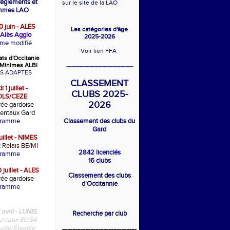
 règlements et
sur le site de la LAO
mmes LAO
 juin - ALES
Les catégories d'âge
Alès Agglo
2025-2026
me modifié
Voir lien FFA
ts d'Occitanie
--------------------------
Minimes ALBI
S ADAPTES
CLASSEMENT
 1 juillet -
CLUBS 2025-
LS/CEZE
2026
ée gardoise
entaux Gard
gramme
Classement des clubs du
Gard
uillet - NIMES
t Relais BE/MI
2842 licenciés
gramme
16 clubs
 juillet - ALES
Classement des clubs
ée gardoise
d'Occitannie
gramme
 avril - LUNEL
Recherche par club
ntaux 30/34
rée/Steeple
-----------------------------