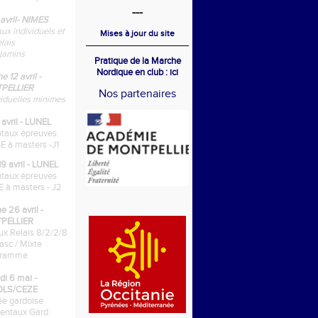
---
 avril- NIMES
x individuels et
Mises à jour du site
elais
jamins
Pratique de la Marche
Nordique
en club : ici
 12 avril -
PELLIER
Nos partenaires
viduelles minimes
avril - LUNEL
taux épreuves
E à masters -J1
avril - LUNEL
taux épreuves
 à masters - J2
 26 avril -
PELLIER
x Relais 8/2/2/8
asc / Mixte
gramme
di 6 mai -
LS/CEZE
rée gardoise
entaux Gard