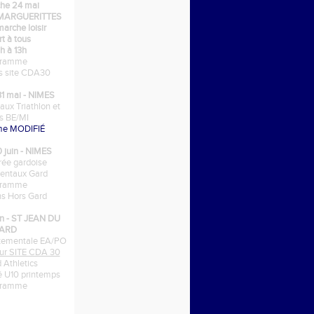
he 24 mai
 MARGUERITTES
arche loisir
t à tous
h à 13h
gramme
ns site CDA30
1 mai - NIMES
ux Triathlon et
is BE/MI
me MODIFIÉ
0 juin - NIMES
ée gardoise
entaux Gard
gramme
ons Hors Gard
in - ST JEAN DU
ARD
tementale EA/PO
 sur SITE CDA 30
d Athletics
lé U10 printemps
gramme