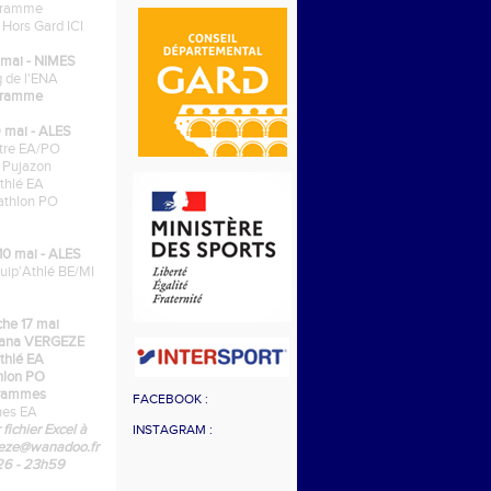
gramme
s Hors Gard ICI
mai - NIMES
 de l'ENA
gramme
 mai - ALES
tre EA/PO
 Pujazon
athlé EA
athlon PO
0 mai - ALES
uip'Athlé BE/MI
he 17 mai
gana VERGEZE
athlé EA
thlon PO
rammes
FACEBOOK :
hes EA
 fichier Excel à
INSTAGRAM :
geze@wanadoo.fr
/26 - 23h59