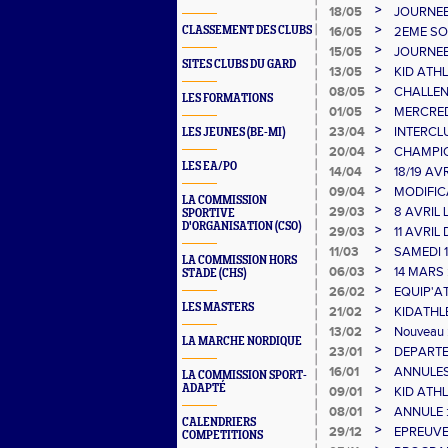
>
18/05
JOURNEE
>
CLASSEMENT DES CLUBS
16/05
2EME SO
>
15/05
JOURNEE
SITES CLUBS DU GARD
>
13/05
KID ATHL
>
08/05
CHALLENG
LES FORMATIONS
>
01/05
MERCREDI
>
23/04
INTERCL
LES JEUNES (BE-MI)
>
20/04
CHAMPIO
LES EA/PO
>
14/04
18/19 A
>
09/04
MODIFIC
LA COMMISSION
MINIMES 
>
29/03
8 AVRIL
SPORTIVE
D'ORGANISATION (CSO)
10000/S
>
29/03
11 AVRIL
>
11/03
SAMEDI 
LA COMMISSION HORS
VERGEZ
>
06/03
14 MARS 
STADE (CHS)
>
26/02
EQUIP'A
LES MASTERS
>
21/02
KIDATHL
>
13/02
Nouveau :
LA MARCHE NORDIQUE
>
23/01
DEPARTE
>
16/01
ANNULES
LA COMMISSION SPORT-
JANVIER
ADAPTÉ
>
09/01
KID ATH
>
08/01
ANNULE 
CALENDRIERS
26
>
29/12
EPREUVE
COMPETITIONS