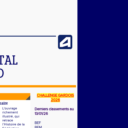
TAL
D
CHALLENGE GARDOIS
2026
naire
L'ouvrage
Derniers classements au
richement
13/01/26
illustré, qui
retrace
BEF
l’Histoire de la
BEM