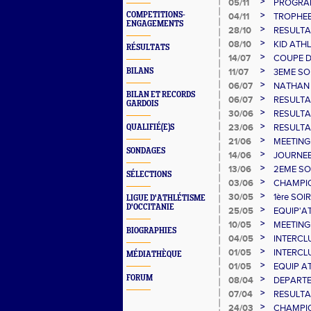
4 JANVI
>
05/11
PROGRAM
NOVEMB
>
COMPETITIONS-
04/11
TROPHEE
ENGAGEMENTS
>
28/10
RESULTA
NOVEMB
>
08/10
KID ATHL
RÉSULTATS
>
14/07
COUPE D
>
BILANS
11/07
3EME SOI
>
06/07
NATHAN 
BILAN ET RECORDS
MEDAILL
>
06/07
RESULTA
GARDOIS
ALBI 5/6 
>
30/06
RESULTA
MINIMES 
>
23/06
RESULTA
QUALIFIÉ(E)S
>
21/06
MEETING
SONDAGES
>
14/06
JOURNEE
>
13/06
2EME SO
SÉLECTIONS
>
03/06
CHAMPIO
2025 A 
>
30/05
1ère SOI
LIGUE D'ATHLÉTISME
D'OCCITANIE
>
25/05
EQUIP'AT
>
10/05
MEETING
BIOGRAPHIES
>
04/05
INTERCLU
>
01/05
INTERCLU
MÉDIATHÈQUE
>
01/05
EQUIP AT
FORUM
>
08/04
DEPARTE
INDIVID
>
07/04
RESULTA
BE/MINIM
>
24/03
CHAMPI