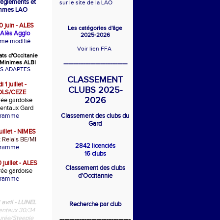
 règlements et
sur le site de la LAO
mmes LAO
 juin - ALES
Les catégories d'âge
Alès Agglo
2025-2026
me modifié
Voir lien FFA
ts d'Occitanie
--------------------------
Minimes ALBI
S ADAPTES
CLASSEMENT
 1 juillet -
CLUBS 2025-
LS/CEZE
2026
ée gardoise
entaux Gard
gramme
Classement des clubs du
Gard
uillet - NIMES
t Relais BE/MI
2842 licenciés
gramme
16 clubs
 juillet - ALES
Classement des clubs
ée gardoise
d'Occitannie
gramme
 avril - LUNEL
Recherche par club
ntaux 30/34
rée/Steeple
-----------------------------