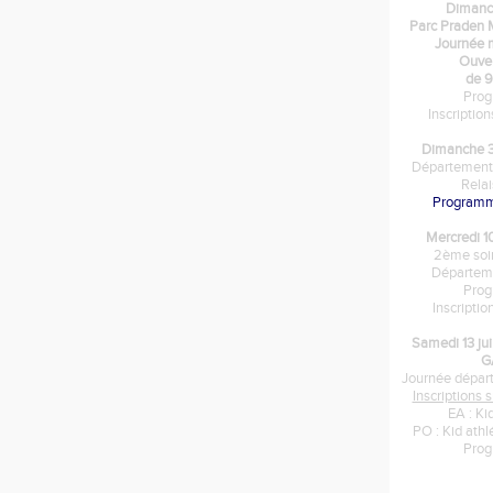
Dimanc
Parc Praden
Journée m
Ouver
de 9
Pro
Inscriptio
Dimanche 3
Départementa
Rela
Program
Mercredi 1
2ème soir
Départem
Pro
Inscripti
Samedi 13 ju
G
Journée dépar
Inscriptions
EA : Ki
PO : Kid ath
Pro