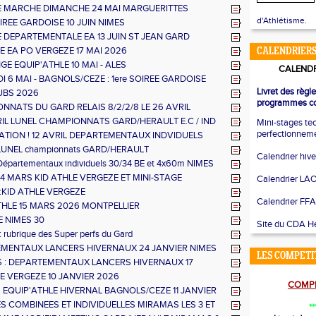
 MARCHE DIMANCHE 24 MAI MARGUERITTES
d'Athlétisme.
IREE GARDOISE 10 JUIN NIMES
 DEPARTEMENTALE EA 13 JUIN ST JEAN GARD
E EA PO VERGEZE 17 MAI 2026
CALENDRIERS
E EQUIP'ATHLE 10 MAI - ALES
CALENDR
 6 MAI - BAGNOLS/CEZE : 1ere SOIREE GARDOISE
Livret des règl
UBS 2026
programmes co
NNATS DU GARD RELAIS 8/2/2/8 LE 26 AVRIL
VRIL LUNEL CHAMPIONNATS GARD/HERAULT E.C / IND
Mini-stages te
perfectionnem
ATION ! 12 AVRIL DEPARTEMENTAUX INDVIDUELS
ET RELAIS
 LUNEL championnats GARD/HERAULT
Calendrier hiv
TEEPLE/DUREE
 Départementaux individuels 30/34 BE et 4x60m NIMES
14 MARS KID ATHLE VERGEZE ET MINI-STAGE
Calendrier LA
E
:KID ATHLE VERGEZE
Calendrier FFA
THLE 15 MARS 2026 MONTPELLIER
E NIMES 30
Site du CDA Hé
 rubrique des Super perfs du Gard
MENTAUX LANCERS HIVERNAUX 24 JANVIER NIMES
LES COMPETI
 : DEPARTEMENTAUX LANCERS HIVERNAUX 17
 NIMES
LE VERGEZE 10 JANVIER 2026
COMPE
: EQUIP'ATHLE HIVERNAL BAGNOLS/CEZE 11 JANVIER
S COMBINEES ET INDIVIDUELLES MIRAMAS LES 3 ET
**