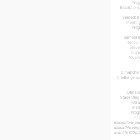
Pro
Inscription
Samedi 9 
Meeting
Pro
Samedi 9
Rencon
Stade
Kid'
Pouss'
Dimanche 1
Challenge Eq
Dimanc
Stade Dia
Kid 
Tria
Prog
Fic
Inscriptions par
asspathle.ver
avant le 11/05