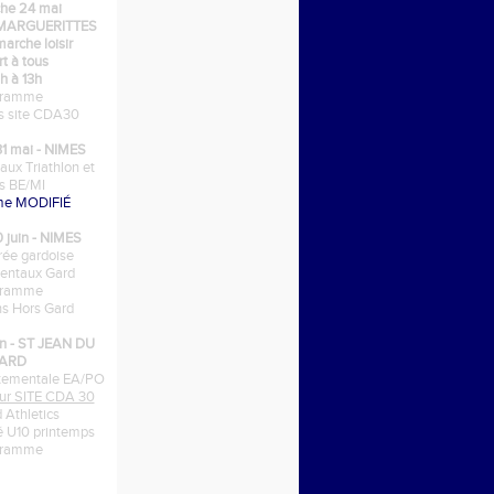
he 24 mai
 MARGUERITTES
arche loisir
t à tous
h à 13h
gramme
ns site CDA30
1 mai - NIMES
ux Triathlon et
is BE/MI
me MODIFIÉ
0 juin - NIMES
ée gardoise
entaux Gard
gramme
ons Hors Gard
in - ST JEAN DU
ARD
tementale EA/PO
 sur SITE CDA 30
d Athletics
lé U10 printemps
gramme