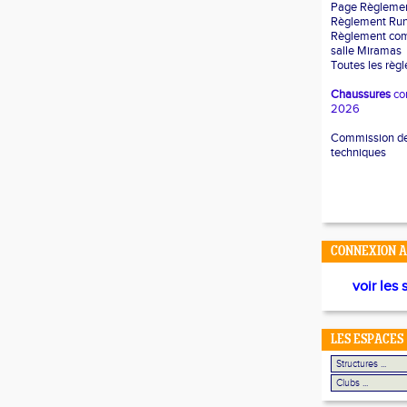
Page Règleme
Règlement Ru
Règlement com
salle Miramas
Toutes les règ
Chaussures
co
2026
Commission des
techniques
CONNEXION A
voir les 
LES ESPACES