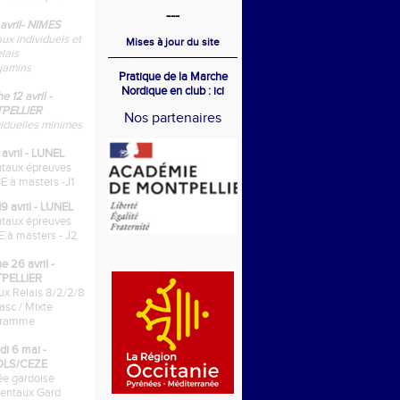
---
 avril- NIMES
x individuels et
Mises à jour du site
elais
jamins
Pratique de la Marche
Nordique
en club : ici
 12 avril -
PELLIER
Nos partenaires
viduelles minimes
avril - LUNEL
taux épreuves
E à masters -J1
avril - LUNEL
taux épreuves
 à masters - J2
 26 avril -
PELLIER
x Relais 8/2/2/8
asc / Mixte
gramme
di 6 mai -
LS/CEZE
rée gardoise
entaux Gard