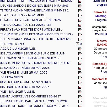
ER 2026
ME MODIFIE ! MEETING GARD/HERAULT MIRAMAS 9
Livret des
RE
progra
 JEUNES GARDOIS E.C 08 NOVEMBRE MIRAMAS
TS TRIATHLON HIVERNAL BENJAMINS MINIMES 2
Samedi 20
RE MIRAMAS
E EA / PO - UZES 22 NOVEMBRE
Meeting 
E FRANCE DES LIGUES MINIMES LENS 2025
Program
REE GARDOISE 11 JUILLET 2025 ALES
Championna
PERTAYS AUX POINTES D'OR NATIONALES :
benjamins 
E DE BRONZE
HORAIRE
TS CHAMPIONNATS REGIONAUX CADETS ET PLUS -
JUILLET
TS DES CHAMPIONNATS REGIONAUX BENJAMINS-
Mercredi
ALBI 29 JUIN
TS DU WEEK END
(1)
BAGNO
 AC2A 21 JUIN 2025 ALES
3ème soir
Départem
 DE L'OLYMPISME BAGNOLS SUR CEZE 14 JUIN
Pro
IREE GARDOISE 11 JUIN BAGNOLS SUR CEZE
NNATS INDIVIDUELS BENJAMINS MINIMES 1 JUIN
Samedi 4 j
NIMES
REE GARDOISE - NIMES 28 MAI 2025
Triathlon e
Pro
HLE FINALE B - ALES 25 MAI 2025
 DE L'ENA NIMES
Vendredi 10
BS 1ER TOUR A LUNEL N1 N2 N3 REG
4ème soir
BS FINALES R3 NIMES 18 MAI 2025
Pro
HLE 11 MAI 2025 A LUNEL
MENTAUX EPREUVES COMBINEES 30-34 ET
Mercredi 8
UELS GARD CADETS ET +
TS TRIATHLON DEPARTEMENTAL POINTES D'OR
Départeme
ES 6 AVRIL 2025
ONNATS DE FRANCE DE MARCHE AUX MUREAUX
1000m/Du