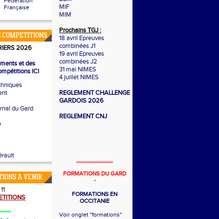
Fédération
MIF
Française
MIM
Prochains TGJ :
 COMPETITIONS
18 avril Epreuves
combinées J1
IERS 2026
19 avril Epreuves
combinées J2
ements et des
31 mai NIMES
mpétitions ICI
4 juillet NIMES
chniques
ent
REGLEMENT CHALLENGE
GARDOIS 2026
ernal du Gard
REGLEMENT CNJ
O
rault
.........................
FORMATIONS DU GARD
TIONS A VENIR
-
11
FORMATIONS EN
TITIONS
OCCITANIE
******
Voir onglet "formations"