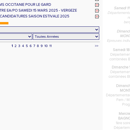
MS OCCITANIE POUR LE GARD
Samedi 11
RE EA/PO SAMEDI 15 MARS 2025 - VERGEZE
Départementau
 CANDIDATURES SAISON ESTIVALE 2025
r
ben
Dimanche
MONT
Epreuves indi
1
2
3
4
5
6
7
8
9
10
11
>>
Samedi 18 
Départemen
combinées B
Dimanche 19 
Départemen
combinées BE
Dimanche
MONT
Départementau
Fem / M
Pro
Mercre
BAGNO
1ère soi
Départem