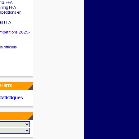
nts FFA
nning FFA
pétitions en
les FFA
mpétitions 2025-
 officiels
U SITE
statistiques