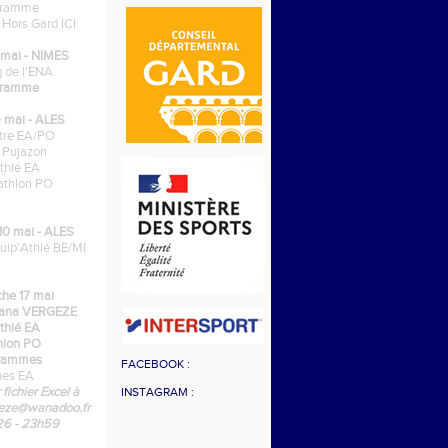
gramme
s Hors Gard ICI
mai - NIMES
 de l'ENA
gramme
 mai - ALES
tre EA/PO
 Pujazon
athlé EA
athlon PO
0 mai - ALES
uip'Athlé BE/MI
he 17 mai
gana VERGEZE
athlé EA
thlon PO
rammes
FACEBOOK :
hes EA
 fichier Excel à
INSTAGRAM :
geze@wanadoo.fr
/26 - 23h59