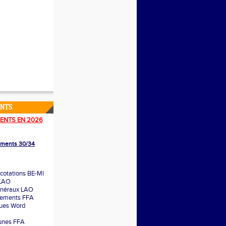
ENTS
ENTS EN 2026
lements 30/34
cotations BE-MI
 LAO
énéraux LAO
glements FFA
ques Word
unes FFA