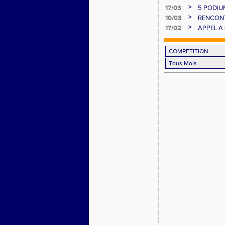
>
17/03
5 PODIU
>
10/03
RENCONT
>
17/02
APPEL A