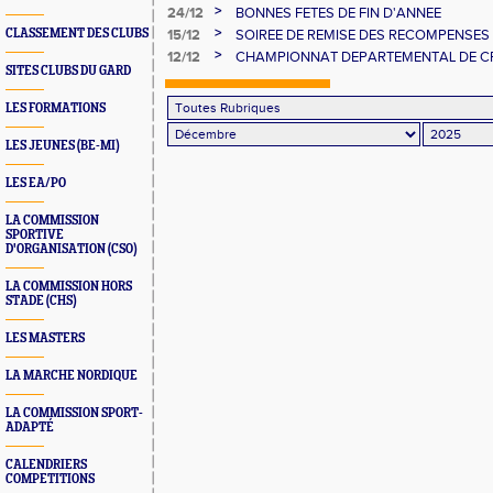
JANVIER 2026
>
24/12
BONNES FETES DE FIN D'ANNEE
>
CLASSEMENT DES CLUBS
15/12
SOIREE DE REMISE DES RECOMPENSES
>
12/12
CHAMPIONNAT DEPARTEMENTAL DE C
SITES CLUBS DU GARD
VERGEZE
LES FORMATIONS
LES JEUNES (BE-MI)
LES EA/PO
LA COMMISSION
SPORTIVE
D'ORGANISATION (CSO)
LA COMMISSION HORS
STADE (CHS)
LES MASTERS
LA MARCHE NORDIQUE
LA COMMISSION SPORT-
ADAPTÉ
CALENDRIERS
COMPETITIONS