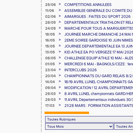
>
25/06
COMPETITIONS ANNULEES
>
11/06
ASSEMBLEE GENERALE DU COMITE DU
>
02/06
AIMARGUES : FAITES DU SPORT 2026
>
28/05
DEPARTEMENTAUX TRIATHLON ET RELAI
>
24/05
MARCHE POUR TOUS A MARGUERITTE
>
18/05
JOURNEE MARCHE DIMANCHE 24 MAI
>
16/05
2EME SOIREE GARDOISE 10 JUIN NIMES
>
15/05
JOURNEE DEPARTEMENTALE EA 13 JUI
>
13/05
KID ATHLE EA PO VERGEZE 17 MAI 202
>
08/05
CHALLENGE EQUIP'ATHLE 10 MAI - ALE
>
01/05
MERCREDI 6 MAI - BAGNOLS/CEZE : 1e
>
23/04
INTERCLUBS 2026
>
20/04
CHAMPIONNATS DU GARD RELAIS 8/2/2
>
14/04
18/19 AVRIL LUNEL CHAMPIONNATS GAR
>
09/04
MODIFICATION ! 12 AVRIL DEPARTEME
MINIMES ET RELAIS
>
29/03
8 AVRIL LUNEL championnats GARD/H
10000/STEEPLE/DUREE
>
29/03
11 AVRIL Départementaux individuels 30
>
17/03
21/28 MARS : FORMATION ASSISTANTS