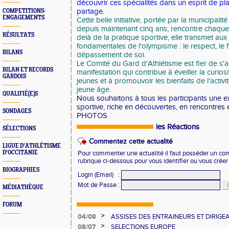
découvrir ces spécialités dans un esprit de pla
partage.
COMPETITIONS-
ENGAGEMENTS
Cette belle initiative, portée par la municipali
depuis maintenant cinq ans, rencontre chaque
RÉSULTATS
delà de la pratique sportive, elle transmet aux
fondamentales de l'olympisme : le respect, le fai
BILANS
dépassement de soi.
Le Comité du Gard d'Athlétisme est fier de s'a
BILAN ET RECORDS
manifestation qui contribue à éveiller la curios
GARDOIS
jeunes et à promouvoir les bienfaits de l'activ
jeune âge.
QUALIFIÉ(E)S
Nous souhaitons à tous les participants une e
sportive, riche en découvertes, en rencontres e
SONDAGES
PHOTOS
les Réactions
SÉLECTIONS
Commentez cette actualité
LIGUE D'ATHLÉTISME
D'OCCITANIE
Pour commenter une actualité il faut posséder un compt
rubrique ci-dessous pour vous identifier ou vous crée
BIOGRAPHIES
Login (Email)
:
Mot de Passe
:
MÉDIATHÈQUE
FORUM
>
04/08
ASSISES DES ENTRAINEURS ET DIRIG
>
08/07
SELECTIONS EUROPE