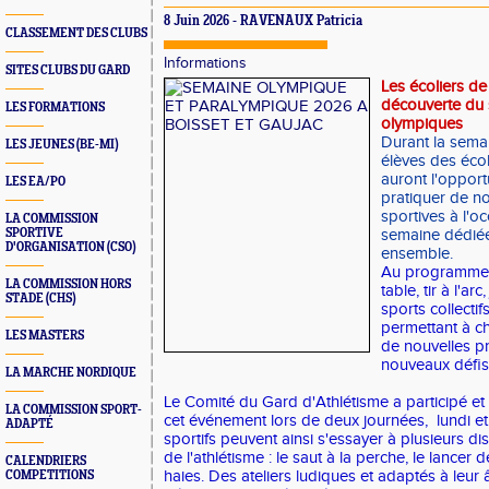
8 Juin 2026 -
RAVENAUX Patricia
CLASSEMENT DES CLUBS
Informations
SITES CLUBS DU GARD
Les écoliers de
découverte du 
LES FORMATIONS
olympiques
Durant la semai
LES JEUNES (BE-MI)
élèves des éco
auront l'opport
LES EA/PO
pratiquer de n
sportives à l'o
LA COMMISSION
SPORTIVE
semaine dédiée 
D'ORGANISATION (CSO)
ensemble.
Au programme :
LA COMMISSION HORS
table, tir à l'a
STADE (CHS)
sports collectif
permettant à ch
LES MASTERS
de nouvelles pr
nouveaux défis 
LA MARCHE NORDIQUE
Le Comité du Gard d'Athlétisme a participé et 
LA COMMISSION SPORT-
cet événement lors de deux journées, lundi et
ADAPTÉ
sportifs peuvent ainsi s'essayer à plusieurs d
de l'athlétisme : le saut à la perche, le lancer 
CALENDRIERS
haies. Des ateliers ludiques et adaptés à leur
COMPETITIONS