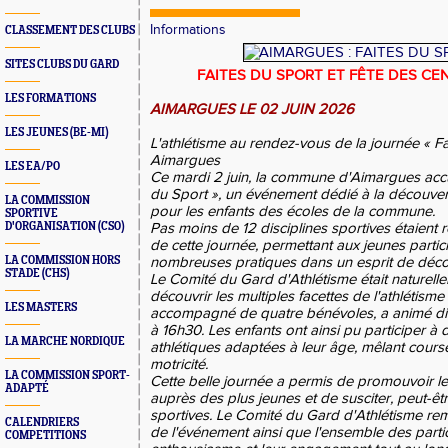
Informations
CLASSEMENT DES CLUBS
SITES CLUBS DU GARD
FAITES DU SPORT ET FÊTE DES CEN
LES FORMATIONS
AIMARGUES LE 02 JUIN 2026
LES JEUNES (BE-MI)
L'athlétisme au rendez-vous de la journée « Fa
Aimargues
LES EA/PO
Ce mardi 2 juin, la commune d'Aimargues accuei
du Sport », un événement dédié à la découvert
LA COMMISSION
pour les enfants des écoles de la commune.
SPORTIVE
D'ORGANISATION (CSO)
Pas moins de 12 disciplines sportives étaient 
de cette journée, permettant aux jeunes partici
LA COMMISSION HORS
nombreuses pratiques dans un esprit de découv
STADE (CHS)
Le Comité du Gard d'Athlétisme était naturell
découvrir les multiples facettes de l'athlétisme
LES MASTERS
accompagné de quatre bénévoles, a animé dif
à 16h30. Les enfants ont ainsi pu participer à d
LA MARCHE NORDIQUE
athlétiques adaptées à leur âge, mêlant course
motricité.
LA COMMISSION SPORT-
Cette belle journée a permis de promouvoir les
ADAPTÉ
auprès des plus jeunes et de susciter, peut-êt
sportives. Le Comité du Gard d'Athlétisme rem
CALENDRIERS
de l'événement ainsi que l'ensemble des parti
COMPETITIONS