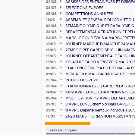
>
04/08
ASSISES DES ENTRAINEURS ET DIRIG
>
08/07
SELECTIONS EUROPE
>
25/06
COMPETITIONS ANNULEES
>
11/06
ASSEMBLEE GENERALE DU COMITE DU
>
08/06
SEMAINE OLYMPIQUE ET PARALYMPIQU
GAUJAC
>
28/05
DEPARTEMENTAUX TRIATHLON ET RELAI
>
24/05
MARCHE POUR TOUS A MARGUERITTE
>
18/05
JOURNEE MARCHE DIMANCHE 24 MAI
>
16/05
2EME SOIREE GARDOISE 10 JUIN NIMES
>
15/05
JOURNEE DEPARTEMENTALE EA 13 JUI
>
13/05
KID ATHLE EA PO VERGEZE 17 MAI 202
>
08/05
CHALLENGE EQUIP'ATHLE 10 MAI - ALE
>
01/05
MERCREDI 6 MAI - BAGNOLS/CEZE : 1e
>
23/04
INTERCLUBS 2026
>
20/04
CHAMPIONNATS DU GARD RELAIS 8/2/2
>
14/04
18/19 AVRIL LUNEL CHAMPIONNATS GAR
>
09/04
MODIFICATION ! 12 AVRIL DEPARTEME
MINIMES ET RELAIS
>
29/03
8 AVRIL LUNEL championnats GARD/H
10000/STEEPLE/DUREE
>
29/03
11 AVRIL Départementaux individuels 30
>
17/03
21/28 MARS : FORMATION ASSISTANTS