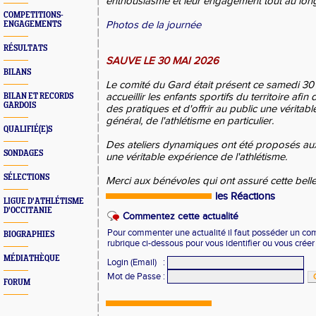
enthousiasme et leur engagement tout au long
COMPETITIONS-
Photos de la journée
ENGAGEMENTS
RÉSULTATS
SAUVE LE 30 MAI 2026
BILANS
Le comité du Gard était présent ce samedi 3
accueillir les enfants sportifs du territoire afi
BILAN ET RECORDS
GARDOIS
des pratiques et d'offrir au public une véritabl
général, de l'athlétisme en particulier.
QUALIFIÉ(E)S
Des ateliers dynamiques ont été proposés aux 
SONDAGES
une véritable expérience de l'athlétisme.
SÉLECTIONS
Merci aux bénévoles qui ont assuré cette belle
les Réactions
LIGUE D'ATHLÉTISME
D'OCCITANIE
Commentez cette actualité
Pour commenter une actualité il faut posséder un compt
BIOGRAPHIES
rubrique ci-dessous pour vous identifier ou vous crée
MÉDIATHÈQUE
Login (Email)
:
Mot de Passe
:
FORUM