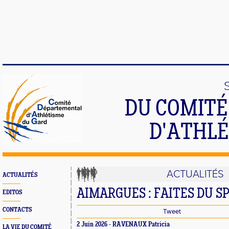
DU COMIT
D'ATHLÉ
ACTUALITÉS
ACTUALITÉS
AIMARGUES : FAITES DU SP
EDITOS
CONTACTS
Tweet
2 Juin 2026 -
RAVENAUX Patricia
LA VIE DU COMITÉ