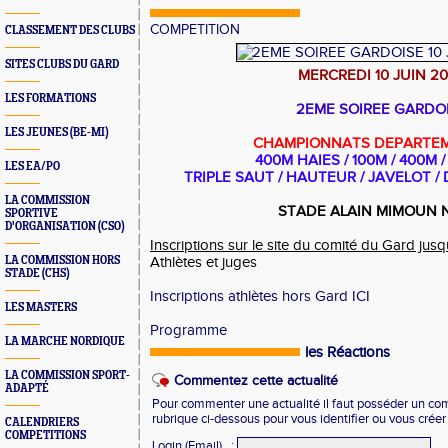
COMPETITION
CLASSEMENT DES CLUBS
SITES CLUBS DU GARD
MERCREDI 10 JUIN 2
LES FORMATIONS
2EME SOIREE GARDO
LES JEUNES (BE-MI)
CHAMPIONNATS DEPARTE
400M HAIES / 100M / 400M
LES EA/PO
TRIPLE SAUT / HAUTEUR / JAVELOT /
LA COMMISSION
STADE ALAIN MIMOUN 
SPORTIVE
D'ORGANISATION (CSO)
Inscriptions sur le site du comité du Gard jus
LA COMMISSION HORS
Athlètes et juges
STADE (CHS)
Inscriptions athlètes hors Gard ICI
LES MASTERS
Programme
LA MARCHE NORDIQUE
les Réactions
LA COMMISSION SPORT-
Commentez cette actualité
ADAPTÉ
Pour commenter une actualité il faut posséder un compt
rubrique ci-dessous pour vous identifier ou vous crée
CALENDRIERS
COMPETITIONS
Login (Email)
: