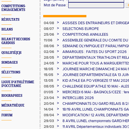
Mot de Passe
:
COMPETITIONS-
ENGAGEMENTS
RÉSULTATS
>
04/08
ASSISES DES ENTRAINEURS ET DIRIG
>
08/07
SELECTIONS EUROPE
BILANS
>
25/06
COMPETITIONS ANNULEES
BILAN ET RECORDS
>
11/06
ASSEMBLEE GENERALE DU COMITE DU
GARDOIS
>
08/06
SEMAINE OLYMPIQUE ET PARALYMPIQU
GAUJAC
>
02/06
AIMARGUES : FAITES DU SPORT 2026
QUALIFIÉ(E)S
>
28/05
DEPARTEMENTAUX TRIATHLON ET RELAI
>
SONDAGES
24/05
MARCHE POUR TOUS A MARGUERITTE
>
18/05
JOURNEE MARCHE DIMANCHE 24 MAI
SÉLECTIONS
>
15/05
JOURNEE DEPARTEMENTALE EA 13 JUI
>
13/05
KID ATHLE EA PO VERGEZE 17 MAI 202
LIGUE D'ATHLÉTISME
>
D'OCCITANIE
08/05
CHALLENGE EQUIP'ATHLE 10 MAI - ALE
>
01/05
MERCREDI 6 MAI - BAGNOLS/CEZE : 1e
BIOGRAPHIES
>
23/04
INTERCLUBS 2026
>
20/04
CHAMPIONNATS DU GARD RELAIS 8/2/2
MÉDIATHÈQUE
>
14/04
18/19 AVRIL LUNEL CHAMPIONNATS GAR
>
09/04
MODIFICATION ! 12 AVRIL DEPARTEME
FORUM
MINIMES ET RELAIS
>
29/03
8 AVRIL LUNEL championnats GARD/H
10000/STEEPLE/DUREE
>
29/03
11 AVRIL Départementaux individuels 30