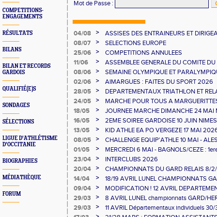
Mot de Passe
:
COMPETITIONS-
ENGAGEMENTS
>
04/08
ASSISES DES ENTRAINEURS ET DIRIG
RÉSULTATS
>
08/07
SELECTIONS EUROPE
BILANS
>
25/06
COMPETITIONS ANNULEES
>
11/06
ASSEMBLEE GENERALE DU COMITE DU
BILAN ET RECORDS
>
08/06
SEMAINE OLYMPIQUE ET PARALYMPIQU
GARDOIS
GAUJAC
>
02/06
AIMARGUES : FAITES DU SPORT 2026
QUALIFIÉ(E)S
>
28/05
DEPARTEMENTAUX TRIATHLON ET RELAI
>
24/05
MARCHE POUR TOUS A MARGUERITTE
SONDAGES
>
18/05
JOURNEE MARCHE DIMANCHE 24 MAI
>
16/05
2EME SOIREE GARDOISE 10 JUIN NIMES
SÉLECTIONS
>
13/05
KID ATHLE EA PO VERGEZE 17 MAI 202
LIGUE D'ATHLÉTISME
>
08/05
CHALLENGE EQUIP'ATHLE 10 MAI - ALE
D'OCCITANIE
>
01/05
MERCREDI 6 MAI - BAGNOLS/CEZE : 1e
>
23/04
INTERCLUBS 2026
BIOGRAPHIES
>
20/04
CHAMPIONNATS DU GARD RELAIS 8/2/2
>
MÉDIATHÈQUE
14/04
18/19 AVRIL LUNEL CHAMPIONNATS GAR
>
09/04
MODIFICATION ! 12 AVRIL DEPARTEME
FORUM
MINIMES ET RELAIS
>
29/03
8 AVRIL LUNEL championnats GARD/H
10000/STEEPLE/DUREE
>
29/03
11 AVRIL Départementaux individuels 30
>