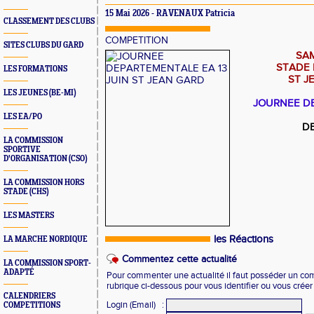
15 Mai 2026 -
RAVENAUX Patricia
CLASSEMENT DES CLUBS
COMPETITION
SITES CLUBS DU GARD
SAM
STADE
LES FORMATIONS
ST J
LES JEUNES (BE-MI)
JOURNEE D
LES EA/PO
DE
LA COMMISSION
SPORTIVE
D'ORGANISATION (CSO)
LA COMMISSION HORS
STADE (CHS)
LES MASTERS
les Réactions
LA MARCHE NORDIQUE
Commentez cette actualité
LA COMMISSION SPORT-
ADAPTÉ
Pour commenter une actualité il faut posséder un compt
rubrique ci-dessous pour vous identifier ou vous crée
CALENDRIERS
Login (Email)
:
COMPETITIONS