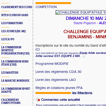
COMPETITION
CLASSEMENT DES CLUBS
SITES CLUBS DU GARD
DIMANCHE 10 MAI 
Stade Pujazon -
ALE
LES FORMATIONS
CHALLENGE EQUIP'
LES JEUNES (BE-MI)
BENJAMINS - MIN
LES EA/PO
Inscriptions sur le site du comité du Gard d'at
LA COMMISSION
ICI
SPORTIVE
Les inscriptions se font par équipes
(
Equip Athle secteu
D'ORGANISATION (CSO)
Athle secteur EST- EQUIPE 2 MIX
.....)
LA COMMISSION HORS
Programme MODIFIE
STADE (CHS)
Livret des règlements CDA 30
LES MASTERS
Livret des règlements LAO
LA MARCHE NORDIQUE
Règles et cotations jeunes FFA
LA COMMISSION SPORT-
ADAPTÉ
les Réactions
Commentez cette actualité
CALENDRIERS
COMPETITIONS
Pour commenter une actualité il faut posséder un compt