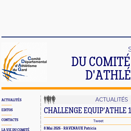
DU COMIT
D'ATHLÉ
ACTUALITÉS
ACTUALITÉS
CHALLENGE EQUIP'ATHLE 1
EDITOS
CONTACTS
Tweet
8 Mai 2026 -
RAVENAUX Patricia
LA VIE DU COMITÉ