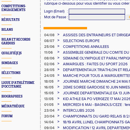
rubrique ci-dessous pour vous identifier ou vous crée
COMPETITIONS-
ENGAGEMENTS
Login (Email)
:
Mot de Passe
:
RÉSULTATS
BILANS
>
04/08
ASSISES DES ENTRAINEURS ET DIRIG
BILAN ET RECORDS
>
08/07
SELECTIONS EUROPE
GARDOIS
>
25/06
COMPETITIONS ANNULEES
>
11/06
ASSEMBLEE GENERALE DU COMITE DU
QUALIFIÉ(E)S
>
08/06
SEMAINE OLYMPIQUE ET PARALYMPIQU
GAUJAC
SONDAGES
>
02/06
AIMARGUES : FAITES DU SPORT 2026
>
28/05
DEPARTEMENTAUX TRIATHLON ET RELAI
SÉLECTIONS
>
24/05
MARCHE POUR TOUS A MARGUERITTE
>
18/05
JOURNEE MARCHE DIMANCHE 24 MAI
LIGUE D'ATHLÉTISME
>
D'OCCITANIE
16/05
2EME SOIREE GARDOISE 10 JUIN NIMES
>
15/05
JOURNEE DEPARTEMENTALE EA 13 JUI
BIOGRAPHIES
>
13/05
KID ATHLE EA PO VERGEZE 17 MAI 202
>
01/05
MERCREDI 6 MAI - BAGNOLS/CEZE : 1e
MÉDIATHÈQUE
>
23/04
INTERCLUBS 2026
>
20/04
CHAMPIONNATS DU GARD RELAIS 8/2/2
FORUM
>
14/04
18/19 AVRIL LUNEL CHAMPIONNATS GAR
>
09/04
MODIFICATION ! 12 AVRIL DEPARTEME