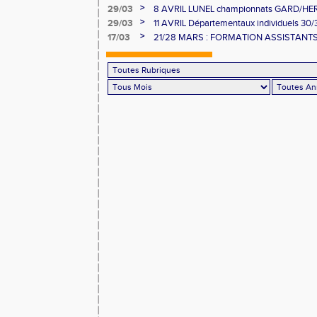
MINIMES ET RELAIS
>
29/03
8 AVRIL LUNEL championnats GARD/H
10000/STEEPLE/DUREE
>
29/03
11 AVRIL Départementaux individuels 30
>
17/03
21/28 MARS : FORMATION ASSISTANTS