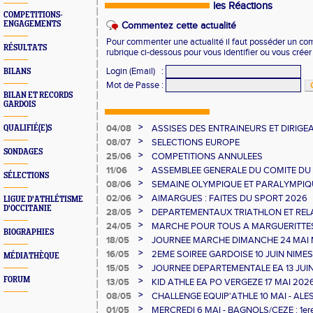
les Réactions
COMPETITIONS-
ENGAGEMENTS
Commentez cette actualité
Pour commenter une actualité il faut posséder un compt
RÉSULTATS
rubrique ci-dessous pour vous identifier ou vous crée
Login (Email)
:
BILANS
Mot de Passe
:
BILAN ET RECORDS
GARDOIS
>
04/08
ASSISES DES ENTRAINEURS ET DIRIG
QUALIFIÉ(E)S
>
08/07
SELECTIONS EUROPE
SONDAGES
>
25/06
COMPETITIONS ANNULEES
>
11/06
ASSEMBLEE GENERALE DU COMITE DU
SÉLECTIONS
>
08/06
SEMAINE OLYMPIQUE ET PARALYMPIQU
GAUJAC
>
02/06
AIMARGUES : FAITES DU SPORT 2026
LIGUE D'ATHLÉTISME
D'OCCITANIE
>
28/05
DEPARTEMENTAUX TRIATHLON ET RELAI
>
24/05
MARCHE POUR TOUS A MARGUERITTE
BIOGRAPHIES
>
18/05
JOURNEE MARCHE DIMANCHE 24 MAI
>
16/05
2EME SOIREE GARDOISE 10 JUIN NIMES
MÉDIATHÈQUE
>
15/05
JOURNEE DEPARTEMENTALE EA 13 JUI
FORUM
>
13/05
KID ATHLE EA PO VERGEZE 17 MAI 202
>
08/05
CHALLENGE EQUIP'ATHLE 10 MAI - ALE
>
01/05
MERCREDI 6 MAI - BAGNOLS/CEZE : 1e