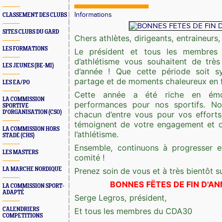
Informations
CLASSEMENT DES CLUBS
SITES CLUBS DU GARD
Chers athlètes, dirigeants, entraineurs,
LES FORMATIONS
Le président et tous les membres
d’athlétisme vous souhaitent de trè
LES JEUNES (BE-MI)
d’année ! Que cette période soit 
partage et de moments chaleureux en fa
LES EA/PO
Cette année a été riche en émo
LA COMMISSION
performances pour nos sportifs. Nou
SPORTIVE
D'ORGANISATION (CSO)
chacun d’entre vous pour vos efforts 
témoignent de votre engagement et d
LA COMMISSION HORS
l’athlétisme.
STADE (CHS)
Ensemble, continuons à progresser et 
LES MASTERS
comité !
LA MARCHE NORDIQUE
Prenez soin de vous et à très bientôt su
BONNES FËTES DE FIN D'A
LA COMMISSION SPORT-
ADAPTÉ
Serge Legros, président,
CALENDRIERS
Et tous les membres du CDA30
COMPETITIONS