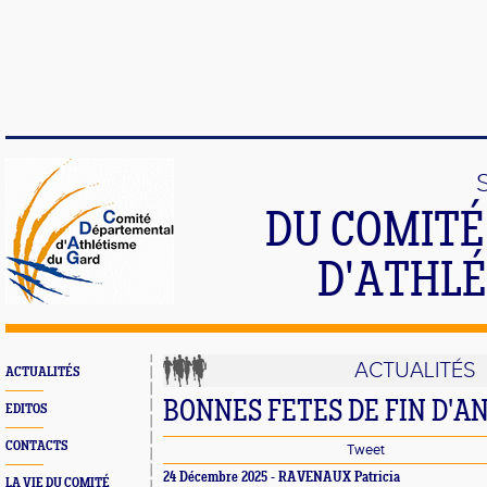
DU COMIT
D'ATHLÉ
ACTUALITÉS
ACTUALITÉS
BONNES FETES DE FIN D'A
EDITOS
CONTACTS
Tweet
24 Décembre 2025 -
RAVENAUX Patricia
LA VIE DU COMITÉ