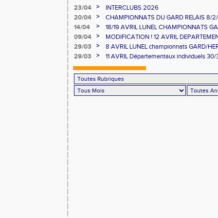
>
23/04
INTERCLUBS 2026
>
20/04
CHAMPIONNATS DU GARD RELAIS 8/2/2
>
14/04
18/19 AVRIL LUNEL CHAMPIONNATS GAR
>
09/04
MODIFICATION ! 12 AVRIL DEPARTEME
MINIMES ET RELAIS
>
29/03
8 AVRIL LUNEL championnats GARD/H
10000/STEEPLE/DUREE
>
29/03
11 AVRIL Départementaux individuels 30