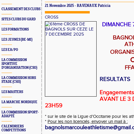
21 Novembre 2025 -
RAVENAUX Patricia
CLASSEMENT DES CLUBS
CROSS
SITES CLUBS DU GARD
DIMANCHE 
LES FORMATIONS
BAGNO
LES JEUNES (BE-MI)
AT
LES EA/PO
ORGANI
LA COMMISSION
SPORTIVE
FF
D'ORGANISATION (CSO)
LA COMMISSION HORS
RESULTATS
STADE (CHS)
Engagement
LES MASTERS
AVANT LE 3 
LA MARCHE NORDIQUE
23H59
LA COMMISSION SPORT-
* sur le site de la Ligue d'Occitanie pour les at
ADAPTÉ
*
Pour les non licenciés, envoyer un mail à :
bagnolsmarcouleathletisme@gmail
CALENDRIERS
COMPETITIONS