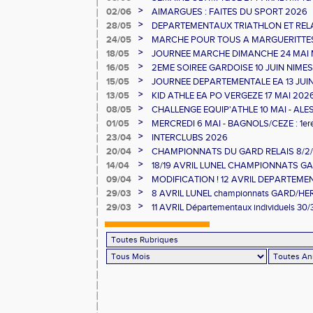
GAUJAC
>
02/06
AIMARGUES : FAITES DU SPORT 2026
>
28/05
DEPARTEMENTAUX TRIATHLON ET RELAI
>
24/05
MARCHE POUR TOUS A MARGUERITTE
>
18/05
JOURNEE MARCHE DIMANCHE 24 MAI
>
16/05
2EME SOIREE GARDOISE 10 JUIN NIMES
>
15/05
JOURNEE DEPARTEMENTALE EA 13 JUI
>
13/05
KID ATHLE EA PO VERGEZE 17 MAI 202
>
08/05
CHALLENGE EQUIP'ATHLE 10 MAI - ALE
>
01/05
MERCREDI 6 MAI - BAGNOLS/CEZE : 1e
>
23/04
INTERCLUBS 2026
>
20/04
CHAMPIONNATS DU GARD RELAIS 8/2/2
>
14/04
18/19 AVRIL LUNEL CHAMPIONNATS GAR
>
09/04
MODIFICATION ! 12 AVRIL DEPARTEME
MINIMES ET RELAIS
>
29/03
8 AVRIL LUNEL championnats GARD/H
10000/STEEPLE/DUREE
>
29/03
11 AVRIL Départementaux individuels 30