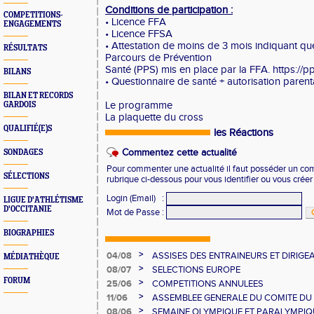
Conditions de participation :
COMPETITIONS-
• Licence FFA
ENGAGEMENTS
• Licence FFSA
• Attestation de moins de 3 mois indiquant que
RÉSULTATS
Parcours de Prévention
Santé (PPS) mis en place par la FFA. https://pps
BILANS
• Questionnaire de santé + autorisation parent
BILAN ET RECORDS
Le programme
GARDOIS
La plaquette du cross
QUALIFIÉ(E)S
les Réactions
Commentez cette actualité
SONDAGES
Pour commenter une actualité il faut posséder un compt
SÉLECTIONS
rubrique ci-dessous pour vous identifier ou vous crée
Login (Email)
:
LIGUE D'ATHLÉTISME
D'OCCITANIE
Mot de Passe
:
BIOGRAPHIES
>
04/08
ASSISES DES ENTRAINEURS ET DIRIG
MÉDIATHÈQUE
>
08/07
SELECTIONS EUROPE
FORUM
>
25/06
COMPETITIONS ANNULEES
>
11/06
ASSEMBLEE GENERALE DU COMITE DU
>
08/06
SEMAINE OLYMPIQUE ET PARALYMPIQU