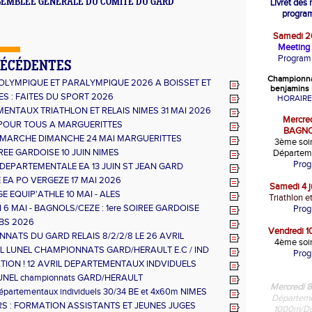
SEMBLEE GENERALE DU COMITE DU GARD
Livret des
progra
Samedi 20
Meeting 
Program
RÉCÉDENTES
Championna
OLYMPIQUE ET PARALYMPIQUE 2026 A BOISSET ET
benjamins 
S : FAITES DU SPORT 2026
HORAIRE
ENTAUX TRIATHLON ET RELAIS NIMES 31 MAI 2026
Mercredi
POUR TOUS A MARGUERITTES
BAGNO
MARCHE DIMANCHE 24 MAI MARGUERITTES
3ème soir
REE GARDOISE 10 JUIN NIMES
Départem
Pro
DEPARTEMENTALE EA 13 JUIN ST JEAN GARD
E EA PO VERGEZE 17 MAI 2026
Samedi 4 j
 EQUIP'ATHLE 10 MAI - ALES
Triathlon e
6 MAI - BAGNOLS/CEZE : 1ere SOIREE GARDOISE
Pro
BS 2026
Vendredi 10
NATS DU GARD RELAIS 8/2/2/8 LE 26 AVRIL
4ème soir
RIL LUNEL CHAMPIONNATS GARD/HERAULT E.C / IND
Pro
TION ! 12 AVRIL DEPARTEMENTAUX INDVIDUELS
T RELAIS
LUNEL championnats GARD/HERAULT
Mercredi 8
EEPLE/DUREE
Départementaux individuels 30/34 BE et 4x60m NIMES
Départeme
RS : FORMATION ASSISTANTS ET JEUNES JUGES
1000m/Du