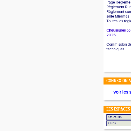
Page Règleme
Règlement Ru
Règlement com
salle Miramas
Toutes les règ
Chaussures
co
2026
Commission des
techniques
CONNEXION A
voir les 
LES ESPACES