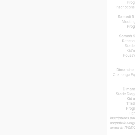
Pro
Inscription
Samedi 9 
Meeting
Pro
Samedi 9
Rencon
Stade
Kid'
Pouss'
Dimanche 1
Challenge Eq
Dimanc
Stade Dia
Kid 
Tria
Prog
Fic
Inscriptions par
asspathle.ver
avant le 11/05