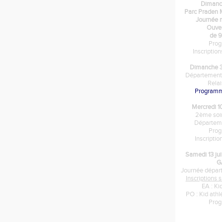
Dimanc
Parc Praden
Journée m
Ouver
de 9
Pro
Inscriptio
Dimanche 3
Départementa
Rela
Program
Mercredi 1
2ème soir
Départem
Pro
Inscripti
Samedi 13 ju
G
Journée dépar
Inscriptions
EA : Ki
PO : Kid ath
Pro