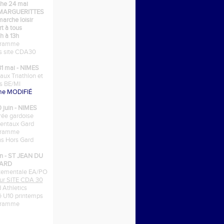
he 24 mai
 MARGUERITTES
arche loisir
t à tous
h à 13h
gramme
ns site CDA30
1 mai - NIMES
ux Triathlon et
is BE/MI
me MODIFIÉ
0 juin - NIMES
ée gardoise
entaux Gard
gramme
ons Hors Gard
in - ST JEAN DU
ARD
tementale EA/PO
 sur SITE CDA 30
d Athletics
lé U10 printemps
gramme