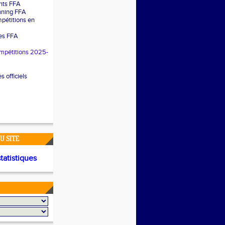
nts FFA
nning FFA
pétitions en
les FFA
mpétitions 2025-
 officiels
U SITE
statistiques