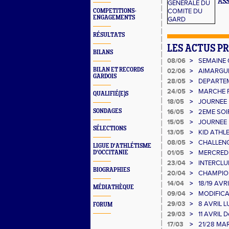
AS
COMPETITIONS-
ENGAGEMENTS
RÉSULTATS
LES ACTUS P
BILANS
08/06
>
SEMAINE 
GAUJAC
BILAN ET RECORDS
02/06
>
AIMARGUE
GARDOIS
28/05
>
DEPARTEM
24/05
>
MARCHE 
QUALIFIÉ(E)S
18/05
>
JOURNEE 
SONDAGES
16/05
>
2EME SOI
15/05
>
JOURNEE 
SÉLECTIONS
13/05
>
KID ATHL
08/05
>
CHALLENGE
LIGUE D'ATHLÉTISME
01/05
>
MERCREDI 
D'OCCITANIE
23/04
>
INTERCLU
BIOGRAPHIES
20/04
>
CHAMPION
14/04
>
18/19 AV
MÉDIATHÈQUE
09/04
>
MODIFICA
MINIMES E
29/03
>
8 AVRIL 
FORUM
10000/ST
29/03
>
11 AVRIL 
17/03
>
21/28 MA