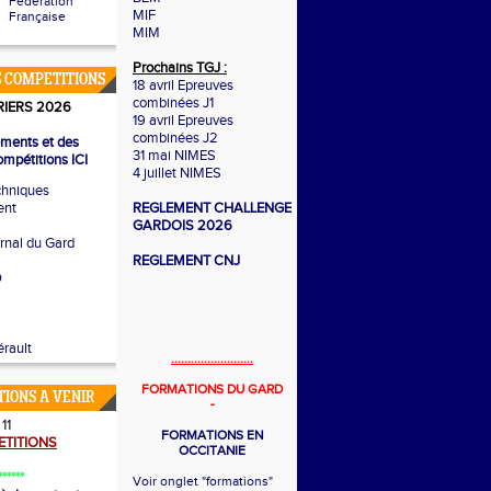
Fédération
MIF
Française
MIM
Prochains TGJ :
 COMPETITIONS
18 avril Epreuves
combinées J1
IERS 2026
19 avril Epreuves
combinées J2
ements et des
31 mai NIMES
mpétitions ICI
4 juillet NIMES
chniques
ent
REGLEMENT CHALLENGE
GARDOIS 2026
ernal du Gard
REGLEMENT CNJ
O
rault
.........................
FORMATIONS DU GARD
TIONS A VENIR
-
11
FORMATIONS EN
TITIONS
OCCITANIE
******
Voir onglet "formations"