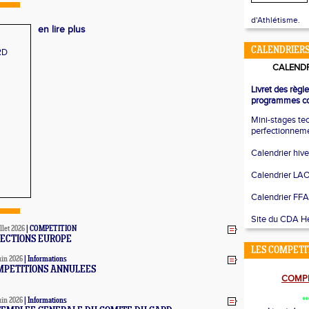
d'Athlétisme.
en lire plus
CALENDRIERS
CALENDR
Livret des règl
programmes co
Mini-stages te
perfectionnem
Calendrier hiv
Calendrier LA
Calendrier FFA
Site du CDA Hé
llet 2026
|
COMPETITION
LECTIONS EUROPE
LES COMPETI
uin 2026
|
Informations
MPETITIONS ANNULEES
COMPE
**
uin 2026
|
Informations