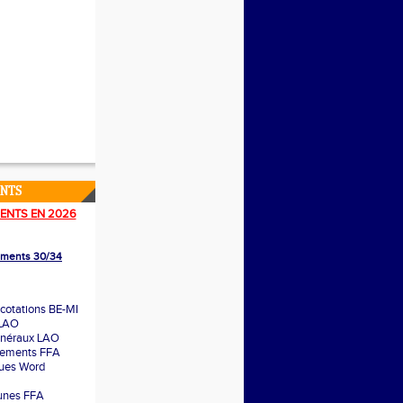
ENTS
ENTS EN 2026
lements 30/34
cotations BE-MI
 LAO
énéraux LAO
glements FFA
ques Word
unes FFA