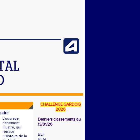
TAL
D
CHALLENGE GARDOIS
2026
naire
L'ouvrage
Derniers classements au
richement
13/01/26
illustré, qui
retrace
BEF
l’Histoire de la
BEM