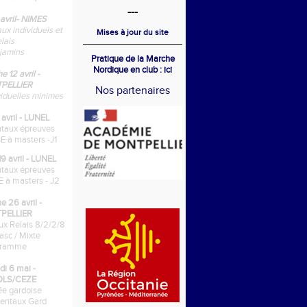
---
 avril- NIMES
x individuels et
Mises à jour du site
elais
jamins
Pratique de la Marche
Nordique
en club : ici
 12 avril -
PELLIER
Nos partenaires
viduelles minimes
avril - LUNEL
taux épreuves
E à masters -J1
avril - LUNEL
taux épreuves
 à masters - J2
 26 avril -
PELLIER
x Relais 8/2/2/8
asc / Mixte
gramme
di 6 mai -
LS/CEZE
rée gardoise
entaux Gard