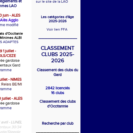
 règlements et
sur le site de la LAO
mmes LAO
 juin - ALES
Les catégories d'âge
Alès Agglo
2025-2026
me modifié
Voir lien FFA
ts d'Occitanie
--------------------------
Minimes ALBI
S ADAPTES
CLASSEMENT
 1 juillet -
CLUBS 2025-
LS/CEZE
2026
ée gardoise
entaux Gard
gramme
Classement des clubs du
Gard
uillet - NIMES
t Relais BE/MI
2842 licenciés
gramme
16 clubs
 juillet - ALES
Classement des clubs
ée gardoise
d'Occitannie
gramme
 avril - LUNEL
Recherche par club
ntaux 30/34
rée/Steeple
-----------------------------