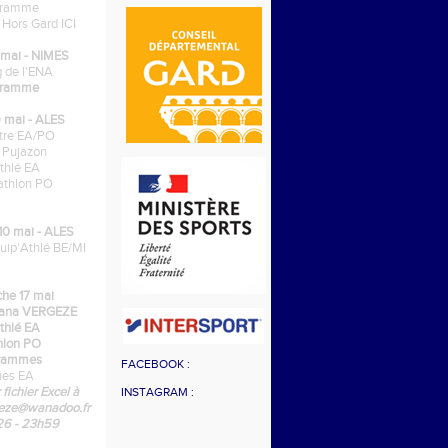
gramme
s Hors Gard ICI
mai - NIMES
 de l'ENA
gramme
 mai - ALES
tre EA/PO
 Pujazon
athlé EA
athlon PO
0 mai - ALES
uip'Athlé BE/MI
he 17 mai
gana VERGEZE
athlé EA
thlon PO
rammes
FACEBOOK :
hes EA
 fichier Excel à
INSTAGRAM :
geze@wanadoo.fr
/26 - 23h59