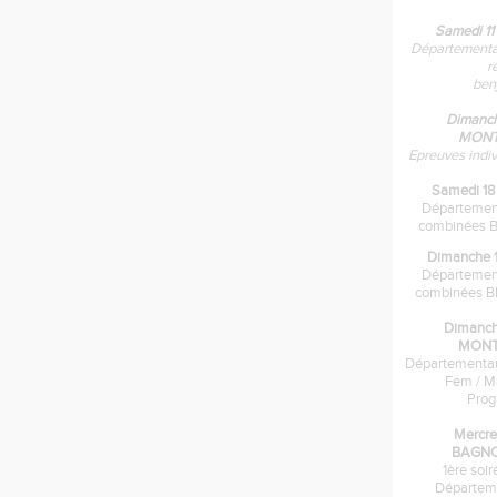
Samedi 11
Départementau
r
ben
Dimanche
MONT
Epreuves indi
Samedi 18 
Départemen
combinées B
Dimanche 19 
Départemen
combinées BE
Dimanche
MONT
Départementau
Fem / M
Pro
Mercre
BAGNO
1ère soi
Départem